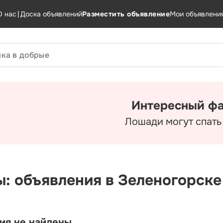
О нас
|
Доска объявлений
Разместить объявление
Мои объявлени
Интересный фа
Лошади могут спать 
ы: объявления в Зеленогорске
ия не найдены