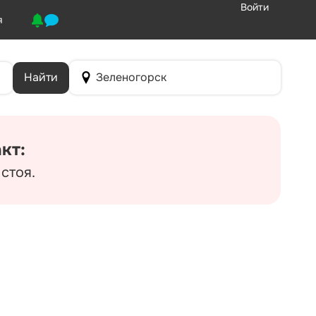
Войти
я
Найти
Зеленогорск
кт:
стоя.