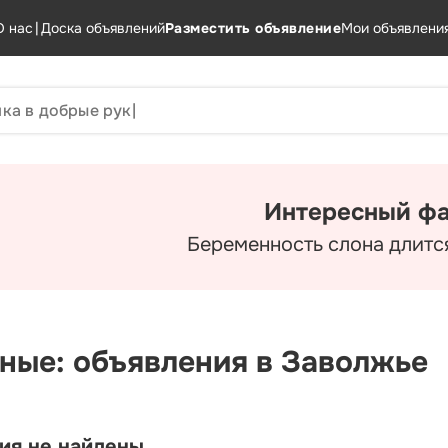
О нас
|
Доска объявлений
Разместить объявление
Мои объявлени
Интересный фа
Беременность слона длится
ные: объявления в Заволжье
ия не найдены