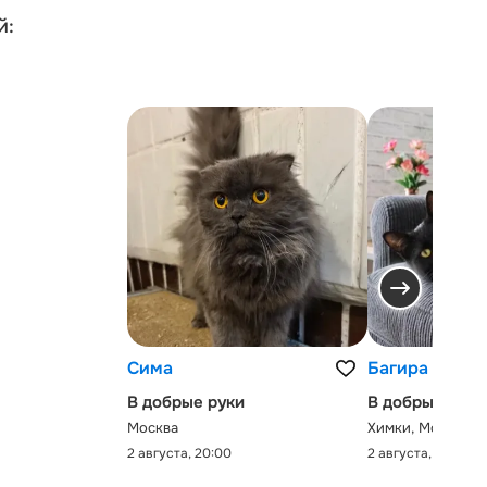
й:
Сима
Багира
В добрые руки
В добрые руки
Москва
Химки, Московск
2 августа, 20:00
2 августа, 0:00