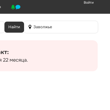
Войти
я
Найти
Заволжье
кт:
 22 месяца.