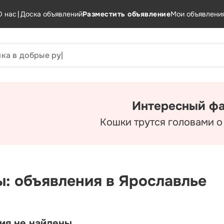
О нас
|
Доска объявлений
Разместить объявление
Мои объявлени
Интересный фа
Кошки трутся головами о
ы: объявления в Ярославлье
ия не найдены