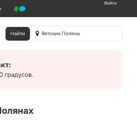
Войти
я
Найти
Вятские Поляны
кт:
0 градусов.
Полянах