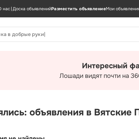
О нас
|
Доска объявлений
Разместить объявление
Мои объявлени
Интересный фа
Лошади видят почти на 36
ялись: объявления в Вятские 
ия не найдены