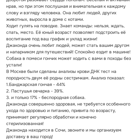
нрав, но при этом послушная и внимательная к каждому 
слову и взгляду человека. Она любит людей, других 
животных, выросла в доме с котами.

Ходит гулять на поводке. Знает команды: нельзя, ждать, 
спать, место. Её юный возраст позволяет подстроить её 
воспитание под ваш график и уклад жизни!

Джаконда очень любит людей, может стать вашим другом 
и напарником для путешествий! Спокойно ездит в машине! 
Собака в помеси гончих может ходить с вами в походы без 
устали!

В Москве были сделаны анализы крови ДНК тест на 
породность двум её родны сестричкам. Анализ показал:

1.Банджарская гончая - 44%

2. Пастушья овчарка - 39%.

3. и только 17% - беспородная собака.

Джаконда совершенно здоровая, не требуется особенного 
ухода по здоровью и питанию, привита по возрасту, 
принимает регулярно обработки и конечно 
стерилизованная!

Джаконда находится в Сочи, звоните и мы организуем 
доставку в ваш город!
