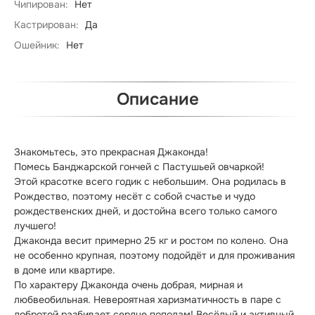
Чипирован:
Нет
Кастрирован:
Да
Ошейник:
Нет
Описание
Знакомьтесь, это прекрасная Джаконда!

Помесь Банджарской гончей с Пастушьей овчаркой!

Этой красотке всего годик с небольшим. Она родилась в 
Рождество, поэтому несёт с собой счастье и чудо 
рождественских дней, и достойна всего только самого 
лучшего!

Джаконда весит примерно 25 кг и ростом по колено. Она 
не особенно крупная, поэтому подойдёт и для проживания 
в доме или квартире.

По характеру Джаконда очень добрая, мирная и 
любвеобильная. Невероятная харизматичность в паре с 
добротой разбивает сердце пополам! Весёлый и активный 