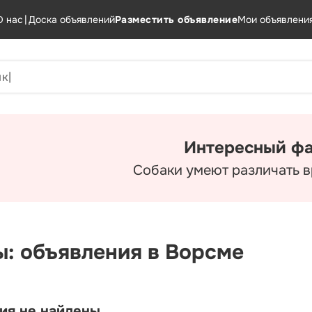
О нас
|
Доска объявлений
Разместить объявление
Мои объявлени
Интересный фа
Собаки умеют различать в
ы: объявления в Ворсме
ия не найдены