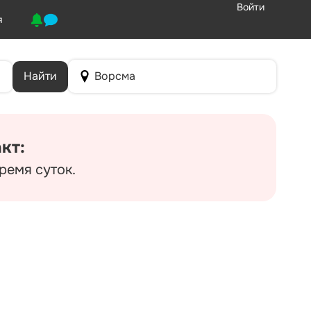
Войти
я
Найти
Ворсма
кт:
ремя суток.