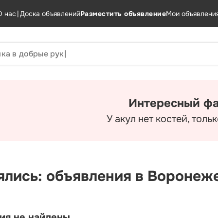
О нас
|
Доска объявлений
Разместить объявление
Мои объявлени
Интересный фа
У акул нет костей, толь
ялись: объявления в Воронеж
ия не найдены