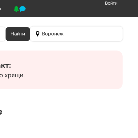
Войти
я
Найти
Воронеж
кт:
ко хрящи.
е