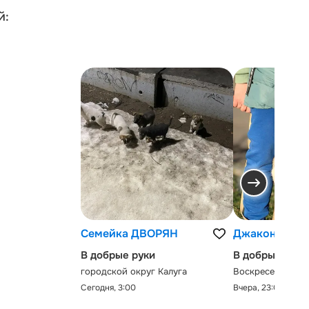
й:
Семейка ДВОРЯН
Джаконда
В добрые руки
В добрые руки
городской округ Калуга
Воскресенск, Мо
Сегодня, 3:00
Вчера, 23:00