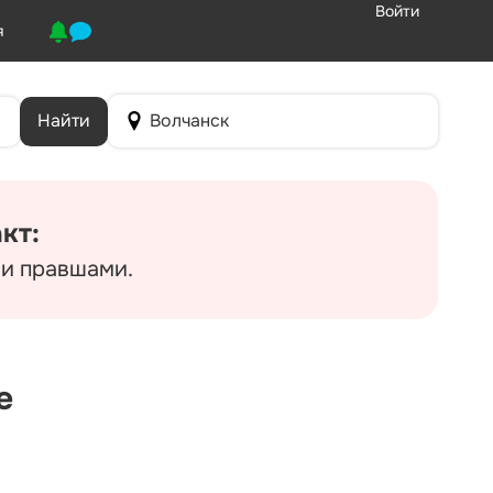
Войти
я
Найти
Волчанск
кт:
 и правшами.
е