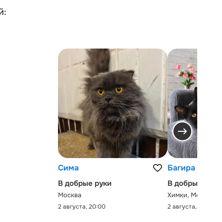
й:
Сима
Багира
В добрые руки
В добрые руки
Москва
Химки, Московск
2 августа, 20:00
2 августа, 0:00