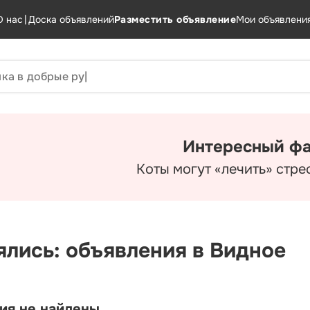
О нас
|
Доска объявлений
Разместить объявление
Мои объявлени
Интересный фа
Коты могут «лечить» стре
ялись: объявления в Видное
ия не найдены