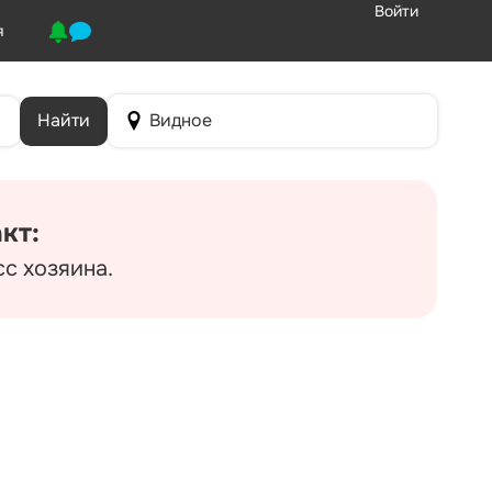
Войти
я
Найти
Видное
кт:
сс хозяина.