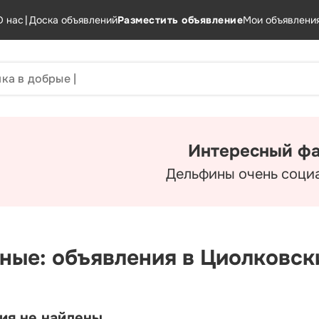
О нас
|
Доска объявлений
Разместить объявление
Мои объявлени
Интересный фа
Дельфины очень соци
ные: объявления в Циолковск
ия не найдены