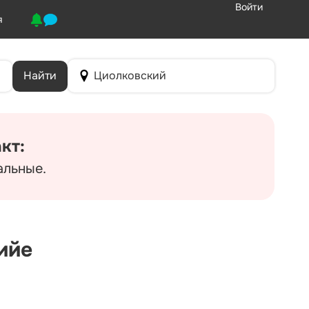
Войти
я
Найти
Циолковский
кт:
альные.
ийе