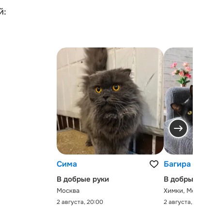
й:
Сима
Багира
В добрые руки
В добрые руки
Москва
Химки, Московск
2 августа, 20:00
2 августа, 0:00