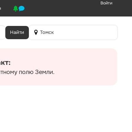
Войти
я
Найти
Томск
кт:
итному полю Земли.