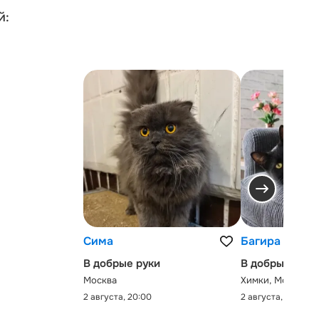
й:
Сима
Багира
В добрые руки
В добрые руки
Москва
Химки, Московск
2 августа, 20:00
2 августа, 0:00