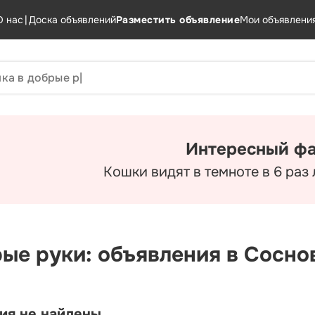
О нас
|
Доска объявлений
Разместить объявление
Мои объявлени
Интересный фа
Кошки видят в темноте в 6 раз
рые руки: объявления в Сосн
ия не найдены