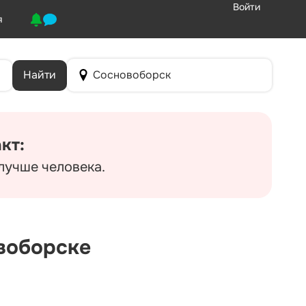
Войти
я
Найти
Сосновоборск
кт:
 лучше человека.
овоборске