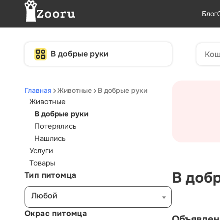
Блог
В добрые руки
Главная
Животные
В добрые руки
Животные
В добрые руки
Потерялись
Нашлись
Услуги
Товары
В доб
Тип питомца
Любой
Окрас питомца
Объявлен