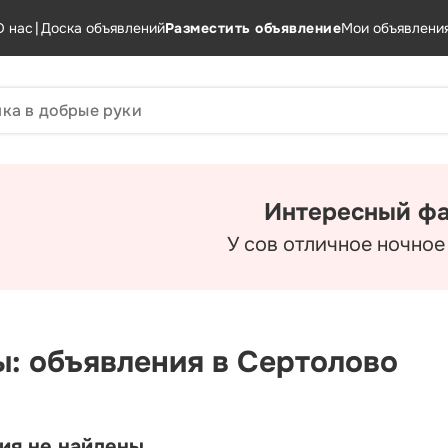
О нас
|
Доска объявлений
Разместить объявление
Мои объявлени
Интересный фа
У сов отличное ночное
ы: объявления в Сертолово
ия не найдены