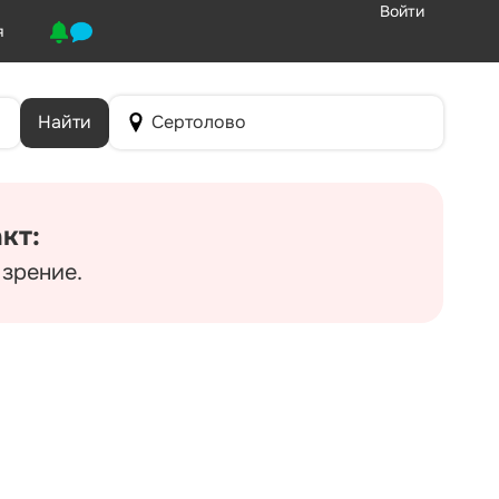
Войти
я
Найти
Сертолово
кт:
 зрение.