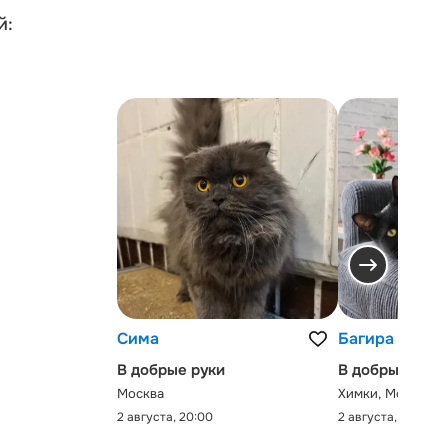
й:
Сима
Багира
В добрые руки
В добрые руки
Москва
Химки, Московск
2 августа, 20:00
2 августа, 0:00