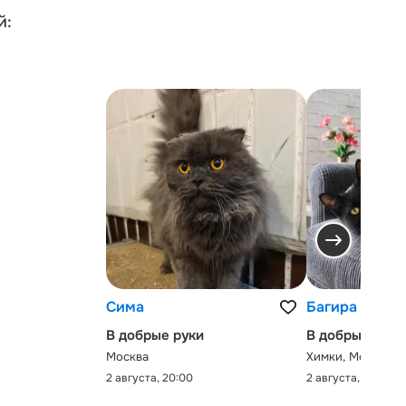
й:
Сима
Багира
В добрые руки
В добрые руки
Москва
Химки, Московск
2 августа, 20:00
2 августа, 0:00