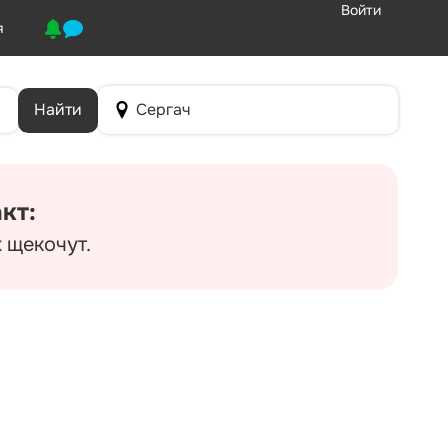
Войти
я
Найти
Сергач
кт:
 щекочут.