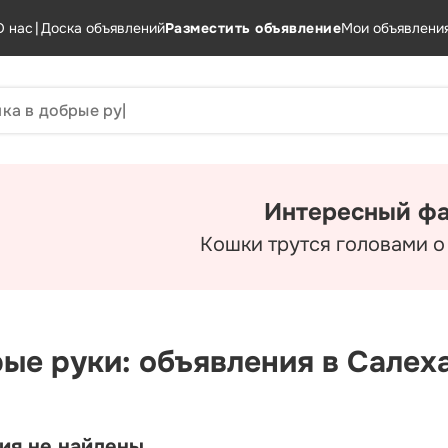
О нас
|
Доска объявлений
Разместить объявление
Мои объявлени
Интересный фа
Кошки трутся головами о
рые руки: объявления в Салех
ия не найдены