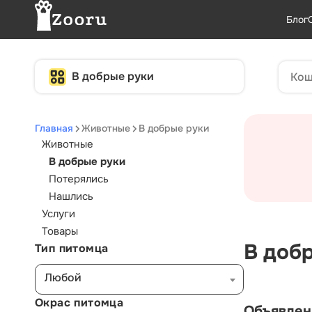
Блог
В добрые руки
Главная
Животные
В добрые руки
Животные
В добрые руки
Потерялись
Нашлись
Услуги
Товары
В доб
Тип питомца
Любой
Окрас питомца
Объявлен