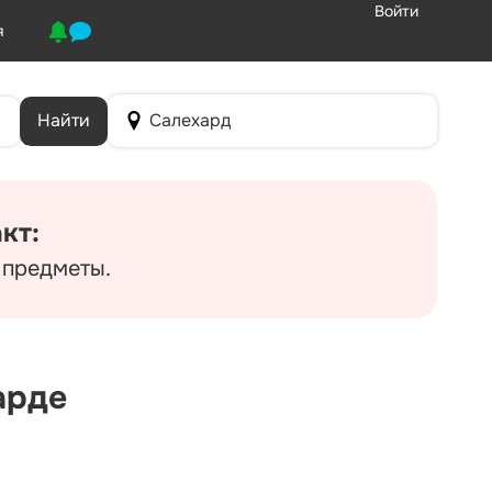
Войти
я
Найти
Салехард
кт:
 предметы.
арде