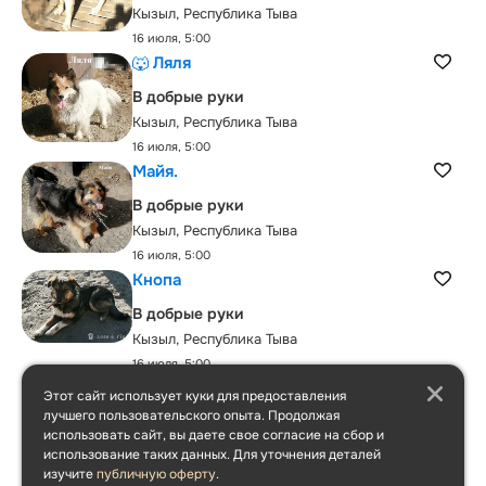
Кызыл, Республика Тыва
16 июля, 5:00
🐺 Ляля
В добрые руки
Кызыл, Республика Тыва
16 июля, 5:00
Майя.
В добрые руки
Кызыл, Республика Тыва
16 июля, 5:00
Кнопа
В добрые руки
Кызыл, Республика Тыва
16 июля, 5:00
Дина
Этот сайт использует куки для предоставления
лучшего пользовательского опыта. Продолжая
В добрые руки
использовать сайт, вы даете свое согласие на сбор и
Республика Тыва
использование таких данных. Для уточнения деталей
16 июля, 5:00
изучите
публичную оферту
.