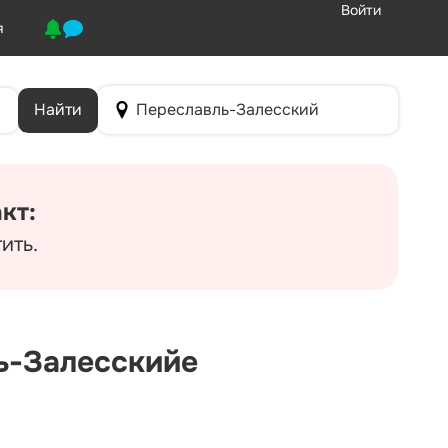
Войти
я
Найти
Переславль-Залесский
кт:
ить.
ь-Залесскийе