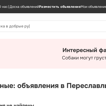
О нас
|
Доска объявлений
Разместить объявление
Мои объявлени
Интересный фа
Собаки могут груст
ные: объявления в Переславл
ия не найдены