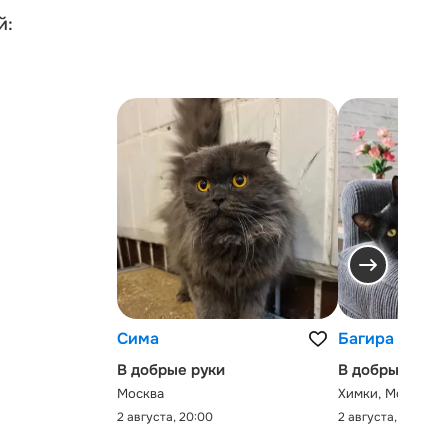
й:
Сима
Багира
В добрые руки
В добрые руки
Москва
Химки, Московск
2 августа, 20:00
2 августа, 0:00