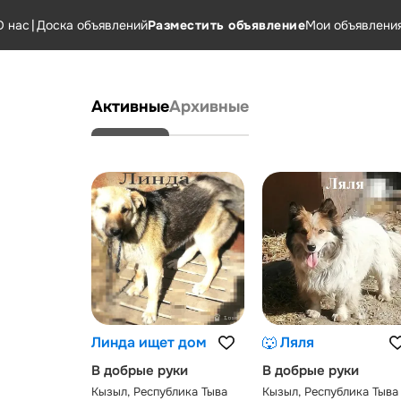
О нас
|
Доска объявлений
Разместить объявление
Мои объявлени
Активные
Архивные
Линда ищет дом
🐺 Ляля
В добрые руки
В добрые руки
Кызыл, Республика Тыва
Кызыл, Республика Тыва