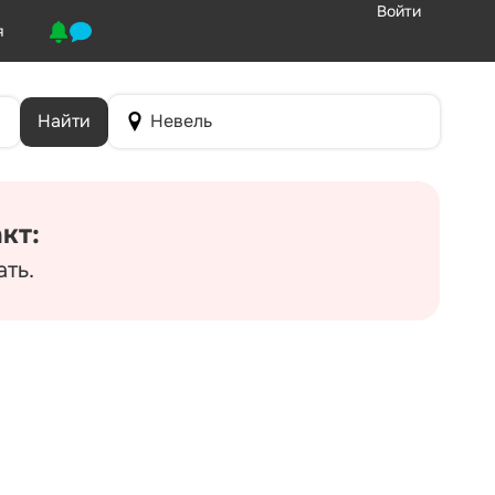
Войти
я
Найти
Невель
кт:
ть.