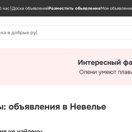
О нас
|
Доска объявлений
Разместить объявление
Мои объявлени
Интересный фа
Олени умеют плава
ы: объявления в Невелье
ия не найдены