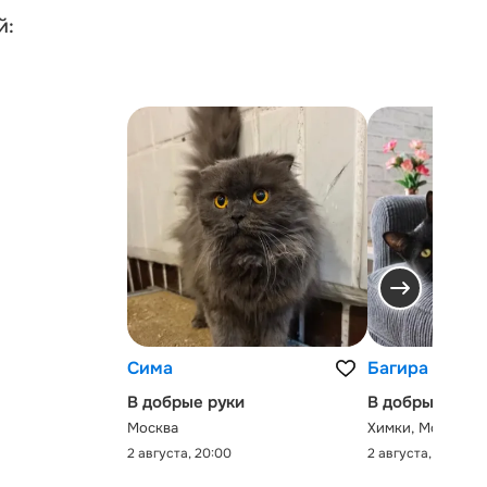
й:
Сима
Багира
В добрые руки
В добрые руки
Москва
Химки, Московск
2 августа, 20:00
2 августа, 0:00