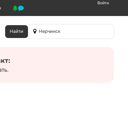
Войти
я
Найти
Нерчинск
кт:
ть.