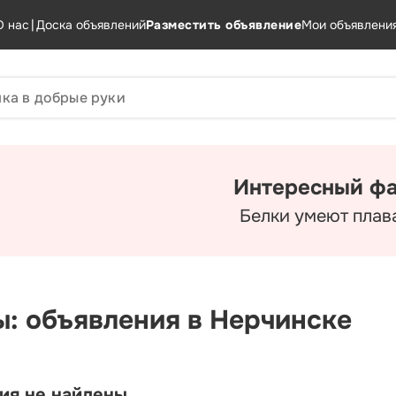
О нас
|
Доска объявлений
Разместить объявление
Мои объявлени
Интересный фа
Белки умеют плава
ы: объявления в Нерчинске
ия не найдены