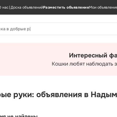
О нас
|
Доска объявлений
Разместить объявление
Мои объявлени
Интересный фа
Кошки любят наблюдать з
рые руки: объявления в Нады
ия не найдены