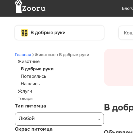
Блог
В добрые руки
Главная
Животные
В добрые руки
Животные
В добрые руки
Потерялись
Нашлись
Услуги
Товары
В доб
Тип питомца
Любой
Окрас питомца
Объявлен