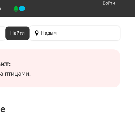
Войти
я
Найти
Надым
кт:
а птицами.
ме