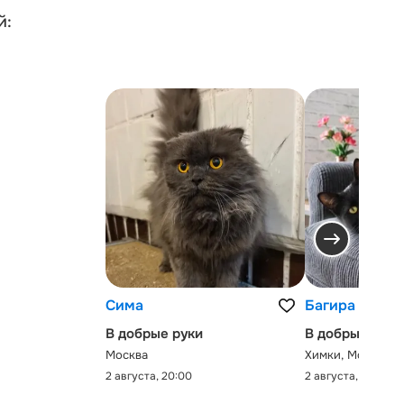
й:
Сима
Багира
В добрые руки
В добрые руки
Москва
Химки, Московск
2 августа, 20:00
2 августа, 0:00