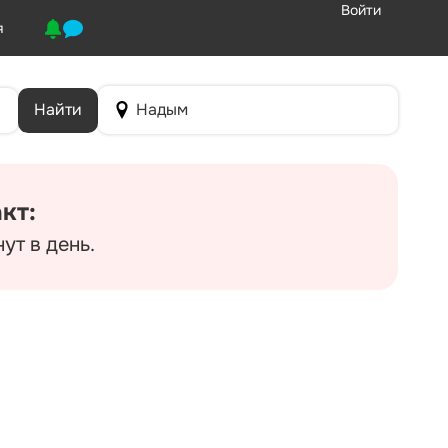
Войти
я
Найти
Надым
кт:
ут в день.