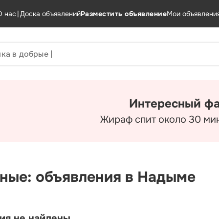
О нас
|
Доска объявлений
Разместить объявление
Мои объявлени
Интересный фа
Жираф спит около 30 мин
ные: объявления в Надыме
ия не найдены