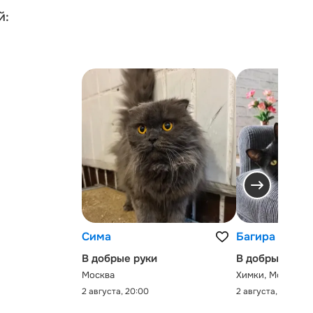
й:
Сима
Багира
В добрые руки
В добрые руки
Москва
Химки, Московск
2 августа, 20:00
2 августа, 0:00