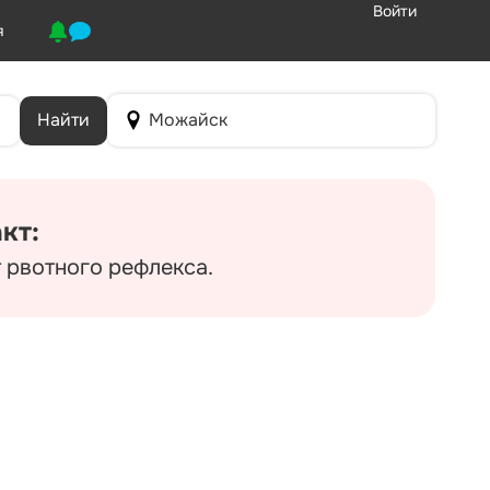
Войти
я
Найти
Можайск
кт:
т рвотного рефлекса.