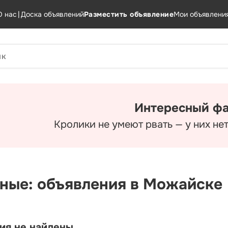
О нас
|
Доска объявлений
Разместить объявление
Мои объявлени
Интересный фа
Кролики не умеют рвать — у них не
ные: объявления в Можайске
ия не найдены