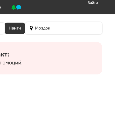
Войти
я
Найти
Моздок
кт:
т эмоций.