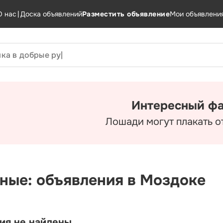
О нас
|
Доска объявлений
Разместить объявление
Мои объявлени
Интересный фа
Лошади могут плакать о
ные: объявления в Моздоке
ия не найдены