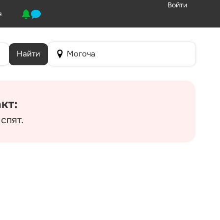
Войти
я
Найти
Могоча
кт:
спят.