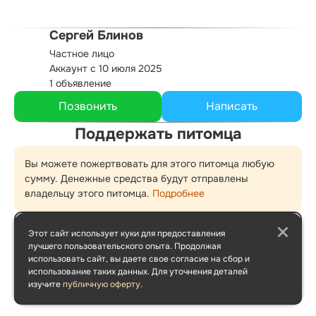
Сергей Блинов
Частное лицо
Аккаунт с 10 июля 2025
1 объявление
Поддержать питомца
Вы можете пожертвовать для этого питомца любую
сумму. Денежные средства будут отправлены
владельцу этого питомца.
Подробнее
Этот сайт использует куки для предоставления
лучшего пользовательского опыта. Продолжая
500 ₽
1000 ₽
1500 ₽
использовать сайт, вы даете свое согласие на сбор и
использование таких данных. Для уточнения деталей
изучите
публичную оферту
.