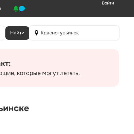
Войти
я
Найти
Краснотурьинск
кт:
щие, которые могут летать.
ьинске