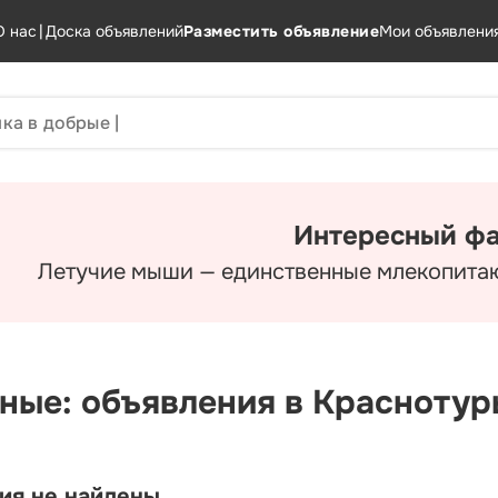
О нас
|
Доска объявлений
Разместить объявление
Мои объявлени
Интересный фа
Летучие мыши — единственные млекопитаю
ные: объявления в Краснотур
ия не найдены