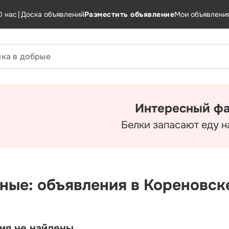
О нас
|
Доска объявлений
Разместить объявление
Мои объявлени
Интересный фа
Белки запасают еду н
ные: объявления в Кореновск
ия не найдены