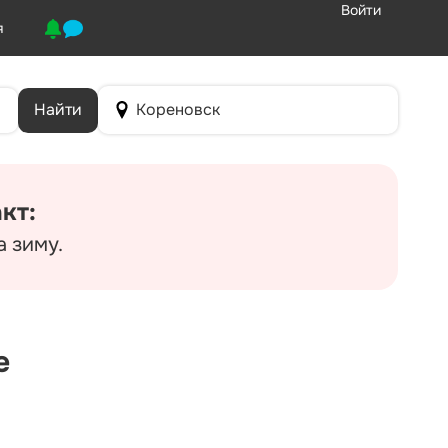
Войти
я
Найти
Кореновск
кт:
а зиму.
е