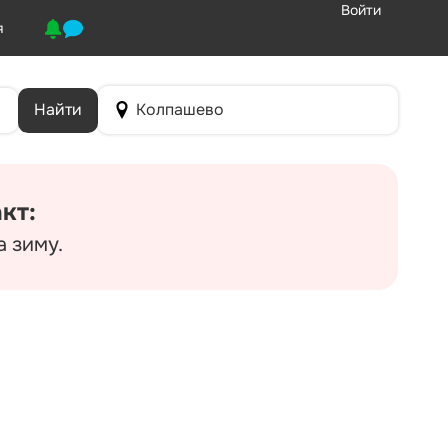
Войти
я
Найти
Колпашево
кт:
а зиму.