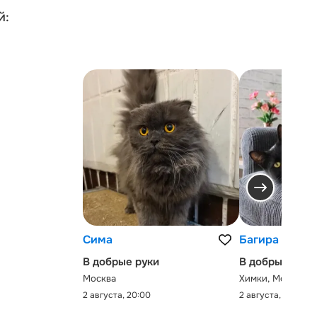
й:
Сима
Багира
В добрые руки
В добрые руки
Москва
Химки, Московск
2 августа, 20:00
2 августа, 0:00