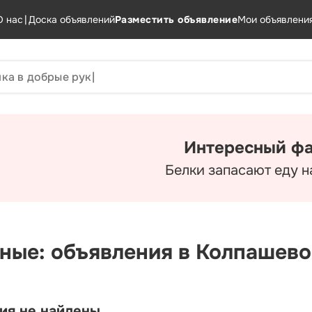
О нас
|
Доска объявлений
Разместить объявление
Мои объявлени
Интересный фа
Белки запасают еду н
ные: объявления в Колпашево
ия не найдены