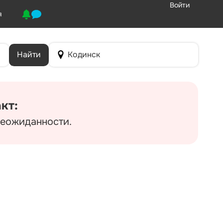
Войти
я
Найти
Кодинск
кт:
неожиданности.