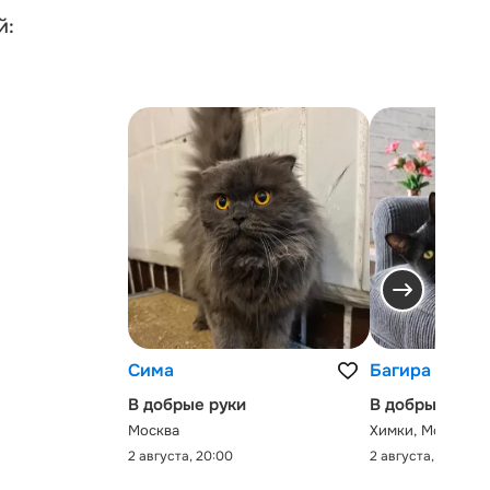
й:
Сима
Багира
В добрые руки
В добрые руки
Москва
Химки, Московск
2 августа, 20:00
2 августа, 0:00