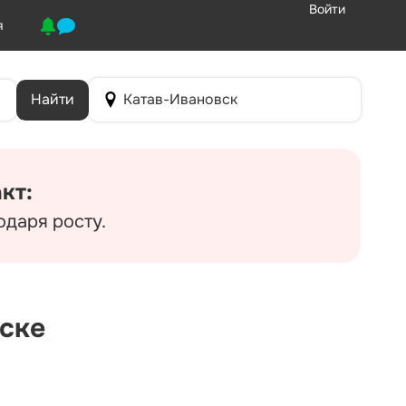
Войти
я
Найти
Катав-Ивановск
кт:
одаря росту.
вске