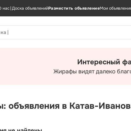
О нас
|
Доска объявлений
Разместить объявление
Мои объявлени
Интересный фа
Жирафы видят далеко благ
ы: объявления в Катав-Ивано
ия не найдены