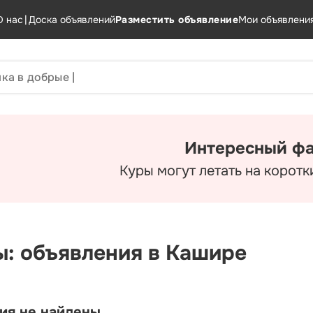
О нас
|
Доска объявлений
Разместить объявление
Мои объявлени
Интересный фа
Куры могут летать на коротк
ы: объявления в Кашире
ия не найдены