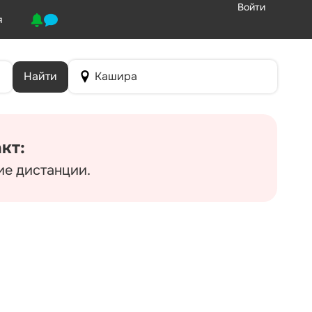
Войти
я
Найти
Кашира
кт:
ие дистанции.