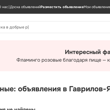
О нас
|
Доска объявлений
Разместить объявление
Мои объявлени
Интересный фа
Фламинго розовые благодаря пище — к
ные: объявления в Гаврилов-
ия не найдены