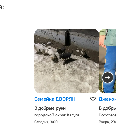
й:
Семейка ДВОРЯН
Джаконда
В добрые руки
В добрые руки
городской округ Калуга
Воскресенск, Мо
Сегодня, 3:00
Вчера, 23:00