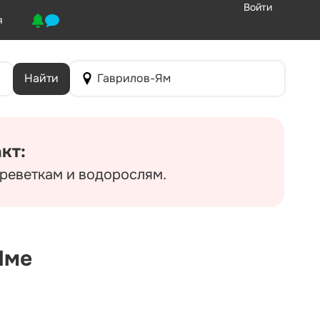
Войти
я
Найти
Гаврилов-Ям
кт:
реветкам и водорослям.
Яме