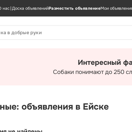
О нас
|
Доска объявлений
Разместить объявление
Мои объявлени
Интересный фа
Собаки понимают до 250 сл
ные: объявления в Ейске
ия не найдены