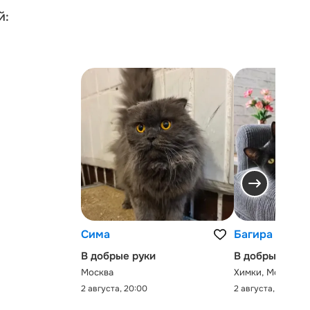
й:
Сима
Багира
В добрые руки
В добрые руки
Москва
Химки, Московск
2 августа, 20:00
2 августа, 0:00