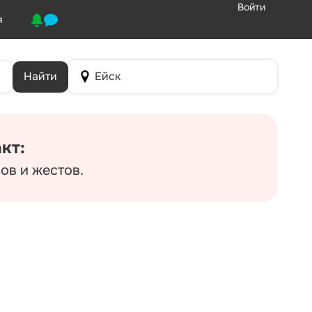
Войти
я
Найти
Ейск
кт:
ов и жестов.