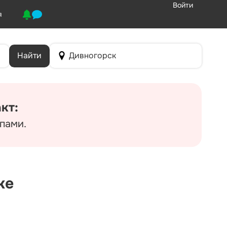
Войти
я
Найти
Дивногорск
кт:
пами.
ке