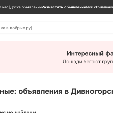
О нас
|
Доска объявлений
Разместить объявление
Мои объявлени
Интересный фа
Лошади бегают груп
ные: объявления в Дивногорс
ия не найдены