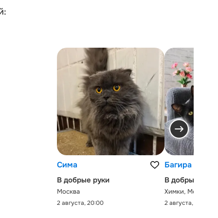
й:
Сима
Багира
В добрые руки
В добрые руки
Москва
Химки, Московск
2 августа, 20:00
2 августа, 0:00