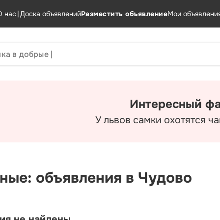
О нас
|
Доска объявлений
Разместить объявление
Мои объявлени
Интересный фа
У львов самки охотятся ч
ные: объявления в Чудово
ия не найдены