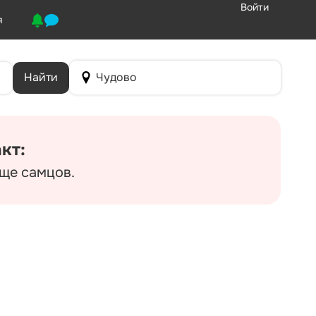
Войти
я
Найти
Чудово
кт:
аще самцов.