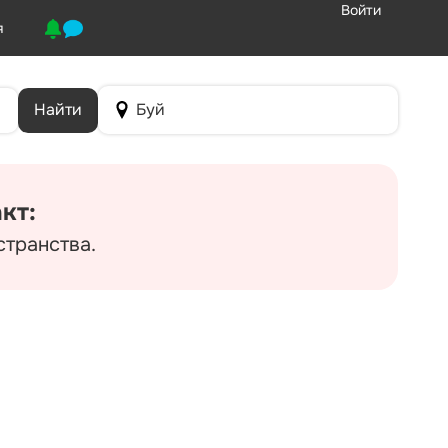
Войти
я
Найти
Буй
кт:
странства.