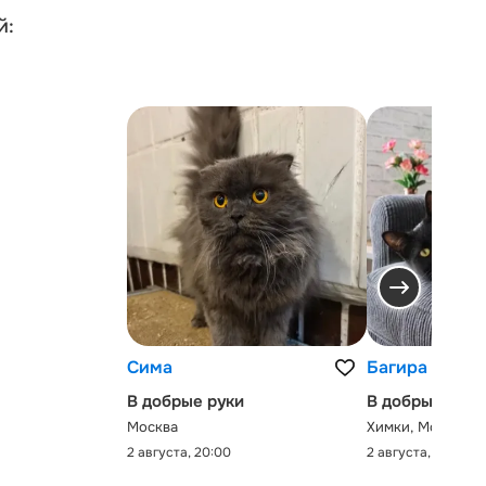
й:
Сима
Багира
В добрые руки
В добрые руки
Москва
Химки, Московск
2 августа, 20:00
2 августа, 0:00