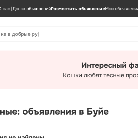
О нас
|
Доска объявлений
Разместить объявление
Мои объявлени
Интересный фа
Кошки любят тесные про
ные: объявления в Буйе
ия не найдены