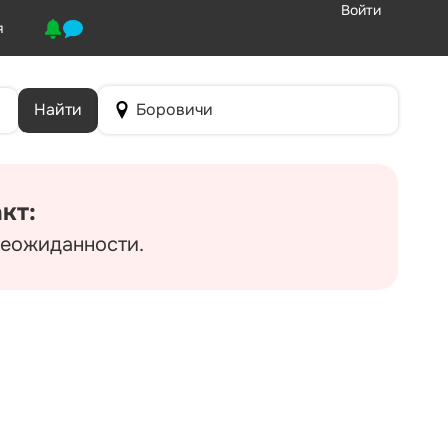
Войти
я
Найти
Боровичи
кт:
неожиданности.