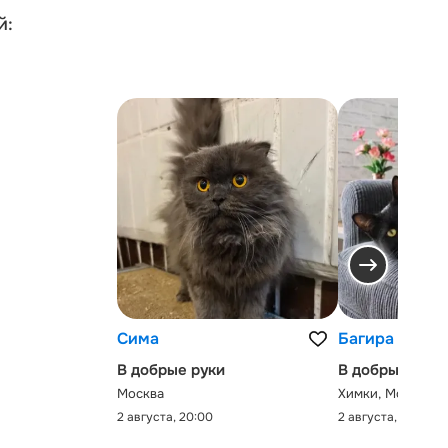
й:
Сима
Багира
В добрые руки
В добрые руки
Москва
Химки, Московск
2 августа, 20:00
2 августа, 0:00