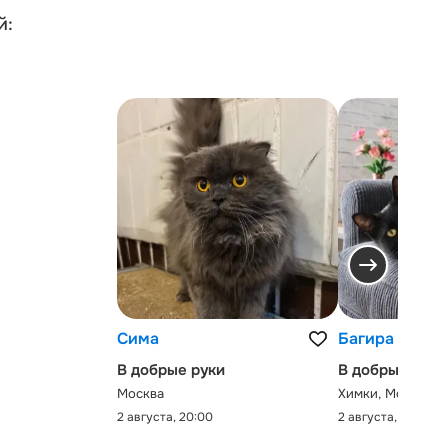
й:
Сима
Багира
В добрые руки
В добрые руки
Москва
Химки, Московск
2 августа, 20:00
2 августа, 0:00