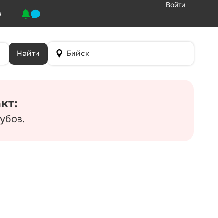
Войти
я
Найти
Бийск
кт:
зубов.