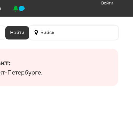
Войти
я
Найти
Бийск
кт:
кт-Петербурге.