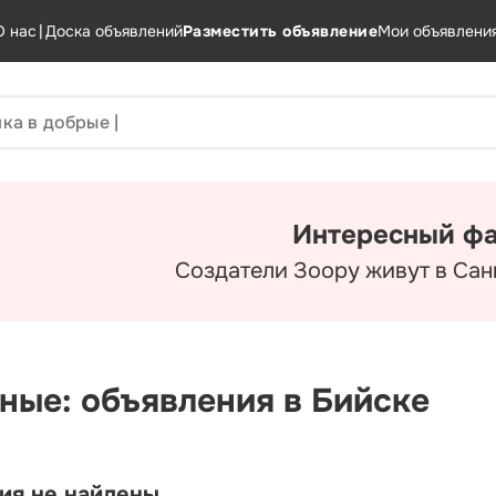
О нас
|
Доска объявлений
Разместить объявление
Мои объявлени
Интересный фа
Создатели Зоору живут в Сан
ные: объявления в Бийске
ия не найдены