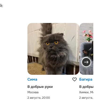
й:
Сима
Багира
В добрые руки
В добрые руки
Москва
Химки, Московск
2 августа, 20:00
2 августа, 0:00