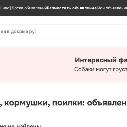
О нас
|
Доска объявлений
Разместить объявление
Мои объявлени
Интересный фа
Собаки могут груст
, кормушки, поилки: объявле
ия не найдены