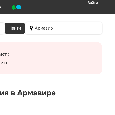
Войти
я
Найти
Армавир
кт:
ить.
ния в Армавире